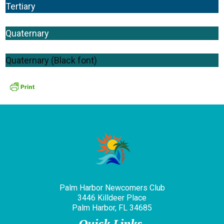
Tertiary
Quaternary
Quaternary (Black font)
Palm Harbor Newcomers Club
3446 Killdeer Place
Palm Harbor, FL 34685
Quick Links